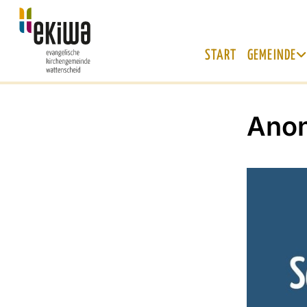
START
GEMEINDE
Anon