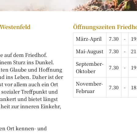
-Westenfeld
Öffnungszeiten Friedh
März-April
7.30
-
19
Mai-August
7.30
-
21
e auf dem Friedhof.
inem Sturz ins Dunkel.
September-
7.30
-
19
uchten Glaube und Hoffnung
Oktober
d ins Leben. Daher ist der
November-
ist vor allem auch ein Ort
7.30
-
18
Februar
 sozialer Treffpunkt und
ankert und bietet längst
heit zur inneren Einkehr,
ren Ort kennen- und