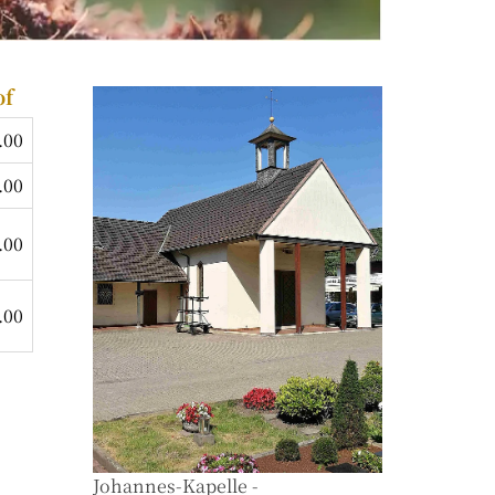
of
.00
.00
.00
.00
Johannes-Kapelle -