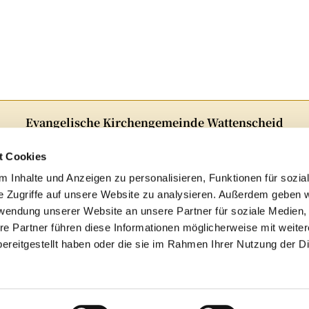
Evangelische Kirchengemeinde Wattenscheid
Alter Markt 5 · 44866Bochum
Telefon:
02327 82348
t Cookies
E-Mail:
ge-kg-Wattenscheid@ekvw.de
 Inhalte und Anzeigen zu personalisieren, Funktionen für sozia
e Zugriffe auf unsere Website zu analysieren. Außerdem geben w
Folgen Sie uns auf Instagram!

rwendung unserer Website an unsere Partner für soziale Medien
re Partner führen diese Informationen möglicherweise mit weite
Archiv
ereitgestellt haben oder die sie im Rahmen Ihrer Nutzung der D
mpressum
Datenschutzerklärung
ChurchDesk-Log