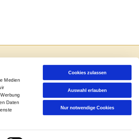
Cookies zulassen
le Medien
ir
Auswahl erlauben
, Werbung
ren Daten
Nur notwendige Cookies
ienste
in