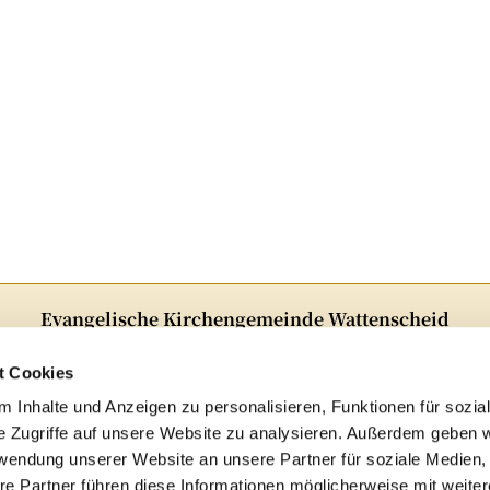
Evangelische Kirchengemeinde Wattenscheid
Alter Markt 5 · 44866Bochum
Telefon:
02327 82348
t Cookies
E-Mail:
ge-kg-Wattenscheid@ekvw.de
 Inhalte und Anzeigen zu personalisieren, Funktionen für sozia
e Zugriffe auf unsere Website zu analysieren. Außerdem geben w
Folgen Sie uns auf Instagram!

rwendung unserer Website an unsere Partner für soziale Medien
re Partner führen diese Informationen möglicherweise mit weite