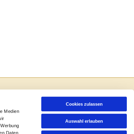
Cookies zulassen
le Medien
ir
Auswahl erlauben
, Werbung
ren Daten