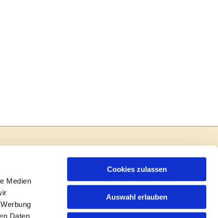
Cookies zulassen
le Medien
ir
Auswahl erlauben
, Werbung
ren Daten