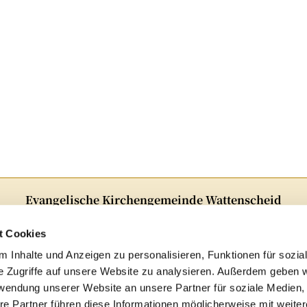
Evangelische Kirchengemeinde Wattenscheid
Alter Markt 5 · 44866Bochum
Telefon:
02327 82348
t Cookies
E-Mail:
ge-kg-Wattenscheid@ekvw.de
 Inhalte und Anzeigen zu personalisieren, Funktionen für sozia
e Zugriffe auf unsere Website zu analysieren. Außerdem geben w
Folgen Sie uns auf Instagram!

rwendung unserer Website an unsere Partner für soziale Medien
re Partner führen diese Informationen möglicherweise mit weite