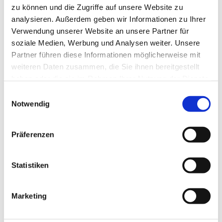
zu können und die Zugriffe auf unsere Website zu
Leiterin N.N.
analysieren. Außerdem geben wir Informationen zu Ihrer
Verwendung unserer Website an unsere Partner für
Telefon
soziale Medien, Werbung und Analysen weiter. Unsere
Partner führen diese Informationen möglicherweise mit
weiteren Daten zusammen, die Sie ihnen bereitgestellt
haben oder die sie im Rahmen Ihrer Nutzung der Dienste
gesammelt haben.
Einwilligungsauswahl
Notwendig
Präferenzen
Statistiken
Marketing