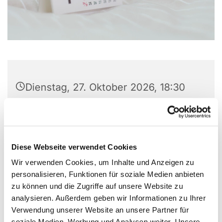
Dienstag, 27. Oktober 2026, 18:30
Uhr
Gemeindezentrum Alte Kirche, Alter
Markt 5, Alter Markt 5, 44866
Diese Webseite verwendet Cookies
Bochum
Wir verwenden Cookies, um Inhalte und Anzeigen zu
personalisieren, Funktionen für soziale Medien anbieten
zu können und die Zugriffe auf unsere Website zu
analysieren. Außerdem geben wir Informationen zu Ihrer
Verwendung unserer Website an unsere Partner für
soziale Medien, Werbung und Analysen weiter. Unsere