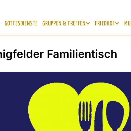
GOTTESDIENSTE
GRUPPEN & TREFFEN
FRIEDHOF
MU
igfelder Familientisch