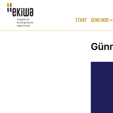
START
GEMEINDE
Günn