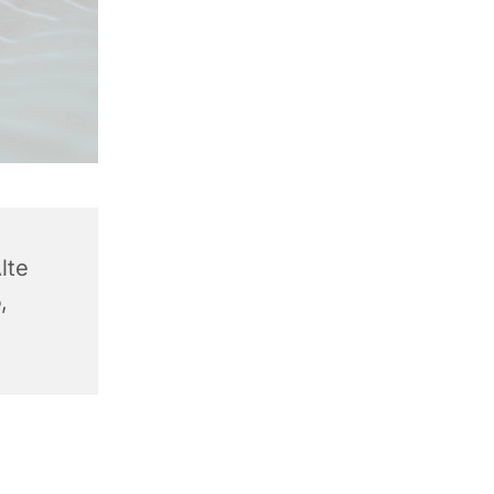
lte
,