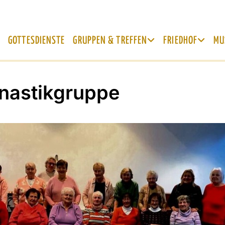
GOTTESDIENSTE
GRUPPEN & TREFFEN
FRIEDHOF
MU
astikgruppe