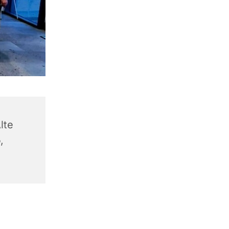
lte
,