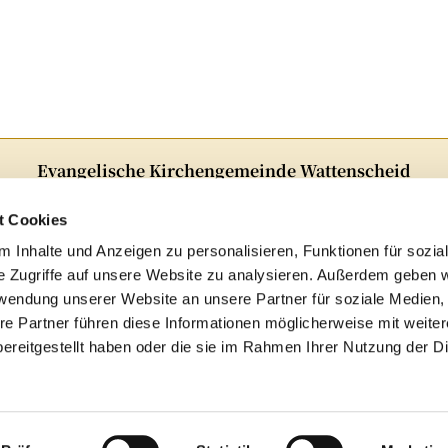
Evangelische Kirchengemeinde Wattenscheid
Alter Markt 5 · 44866Bochum
Telefon:
02327 82348
t Cookies
E-Mail:
ge-kg-Wattenscheid@ekvw.de
 Inhalte und Anzeigen zu personalisieren, Funktionen für sozia
e Zugriffe auf unsere Website zu analysieren. Außerdem geben w
Folgen Sie uns auf Instagram!

rwendung unserer Website an unsere Partner für soziale Medien
re Partner führen diese Informationen möglicherweise mit weite
Archiv
ereitgestellt haben oder die sie im Rahmen Ihrer Nutzung der D
mpressum
Datenschutzerklärung
ChurchDesk-Log