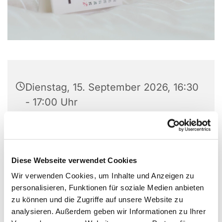
Dienstag, 15. September 2026, 16:30
- 17:00 Uhr
Versöhungskirche Höntrop, Preins
Feld 8, 44869 Bochum
Diese Webseite verwendet Cookies
Pfarrerin Kirsten Sowa, Pfarrer Uwe
Wir verwenden Cookies, um Inhalte und Anzeigen zu
Gerstenkorn, Konfi-Team
personalisieren, Funktionen für soziale Medien anbieten
zu können und die Zugriffe auf unsere Website zu
analysieren. Außerdem geben wir Informationen zu Ihrer