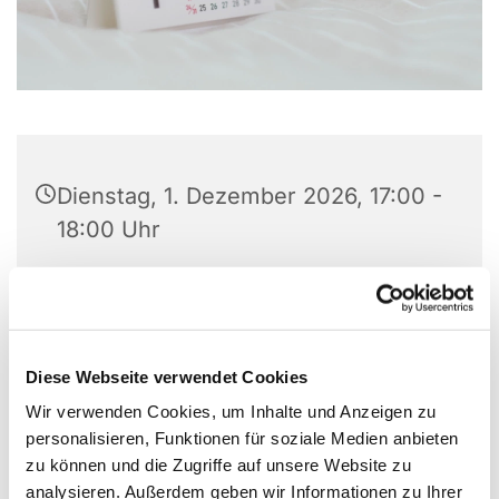
Dienstag, 1. Dezember 2026, 17:00 -
18:00 Uhr
Gemeindezentrum
Versöhnungskirche, Preins Feld 8,
44869 Bochum
Diese Webseite verwendet Cookies
Wir verwenden Cookies, um Inhalte und Anzeigen zu
Pfarrerin Kirsten Sowa, Pfarrer Uwe
personalisieren, Funktionen für soziale Medien anbieten
Gerstenkorn, Konfi-Team
zu können und die Zugriffe auf unsere Website zu
analysieren. Außerdem geben wir Informationen zu Ihrer