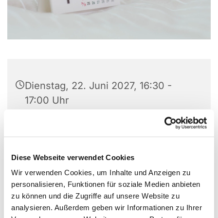
Dienstag, 22. Juni 2027, 16:30 -
17:00 Uhr
Versöhungskirche Höntrop, Preins
Feld 8, 44869 Bochum
Diese Webseite verwendet Cookies
Pfarrerin Kirsten Sowa, Pfarrer Uwe
Wir verwenden Cookies, um Inhalte und Anzeigen zu
Gerstenkorn, Konfi-Team
personalisieren, Funktionen für soziale Medien anbieten
zu können und die Zugriffe auf unsere Website zu
analysieren. Außerdem geben wir Informationen zu Ihrer