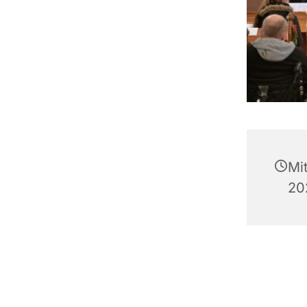
Mi
202