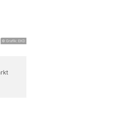
© Grafik: EKD
rkt