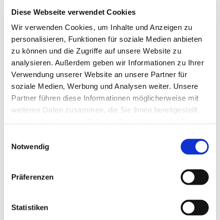
betreten, sehen Sie gleich links auf einem
Diese Webseite verwendet Cookies
Rasenstück zwei Holzbänke. Dort erwarten Sie
ehrenamtliche Mitarbeiterinnen und Mitarbeiter, die
Wir verwenden Cookies, um Inhalte und Anzeigen zu
offen sind für Gespräche. Sie hören zu, wenn Sie
personalisieren, Funktionen für soziale Medien anbieten
über Ihren Verlust und Ihre Trauer sprechen wollen.
zu können und die Zugriffe auf unsere Website zu
Sie begleiten Sie zum Grab und schweigen mit
analysieren. Außerdem geben wir Informationen zu Ihrer
Ihnen, wenn Ihnen nicht nach Reden ist. Sie sind
Verwendung unserer Website an unsere Partner für
offen für das, was Ihnen gerade auf der Seele
soziale Medien, Werbung und Analysen weiter. Unsere
liegt. Und das alles bei einer Tasse Kaffee aus der
Partner führen diese Informationen möglicherweise mit
Thermoskanne. Denn beides hat unser
weiteren Daten zusammen, die Sie ihnen bereitgestellt
Mitarbeiterteam immer dabei. Fühlen Sie sich
haben oder die sie im Rahmen Ihrer Nutzung der Dienste
eingeladen!
gesammelt haben.
Einwilligungsauswahl
Notwendig
Präferenzen
Statistiken