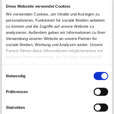
betreten, sehen Sie gleich links auf einem
Diese Webseite verwendet Cookies
Rasenstück zwei Holzbänke. Dort erwarten Sie
ehrenamtliche Mitarbeiterinnen und Mitarbeiter, die
Wir verwenden Cookies, um Inhalte und Anzeigen zu
offen sind für Gespräche. Sie hören zu, wenn Sie
personalisieren, Funktionen für soziale Medien anbieten
über Ihren Verlust und Ihre Trauer sprechen wollen.
zu können und die Zugriffe auf unsere Website zu
Sie begleiten Sie zum Grab und schweigen mit
analysieren. Außerdem geben wir Informationen zu Ihrer
Ihnen, wenn Ihnen nicht nach Reden ist. Sie sind
Verwendung unserer Website an unsere Partner für
offen für das, was Ihnen gerade auf der Seele
soziale Medien, Werbung und Analysen weiter. Unsere
liegt. Und das alles bei einer Tasse Kaffee aus der
Partner führen diese Informationen möglicherweise mit
Thermoskanne. Denn beides hat unser
weiteren Daten zusammen, die Sie ihnen bereitgestellt
Mitarbeiterteam immer dabei. Fühlen Sie sich
haben oder die sie im Rahmen Ihrer Nutzung der Dienste
eingeladen!
gesammelt haben.
Einwilligungsauswahl
Notwendig
Präferenzen
Statistiken