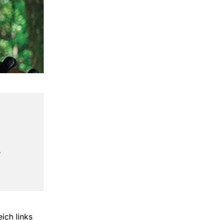
,
ich links