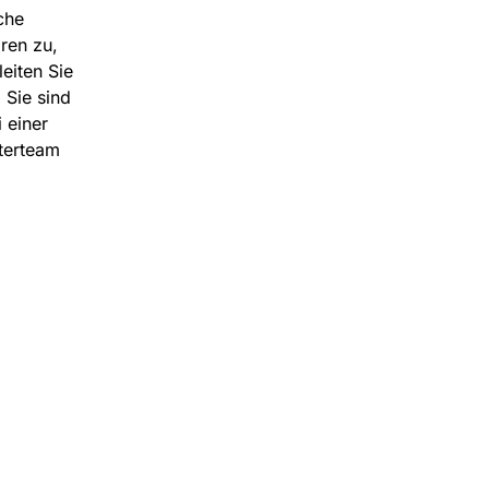
che
ören zu,
eiten Sie
 Sie sind
 einer
terteam