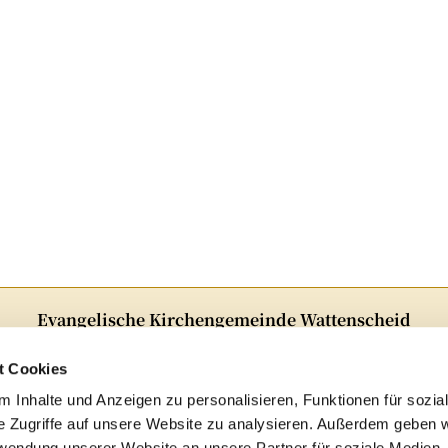
Evangelische Kirchengemeinde Wattenscheid
Alter Markt 5 · 44866Bochum
Telefon:
02327 82348
t Cookies
E-Mail:
ge-kg-Wattenscheid@ekvw.de
 Inhalte und Anzeigen zu personalisieren, Funktionen für sozia
e Zugriffe auf unsere Website zu analysieren. Außerdem geben w
Folgen Sie uns auf Instagram!

rwendung unserer Website an unsere Partner für soziale Medien