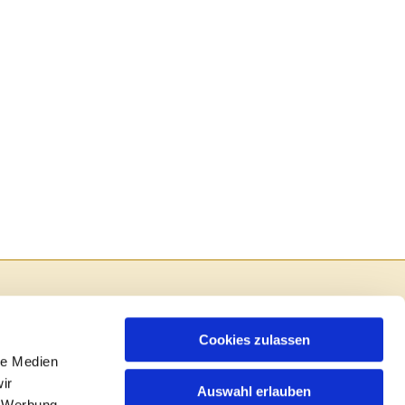
Cookies zulassen
le Medien
ir
Auswahl erlauben
, Werbung