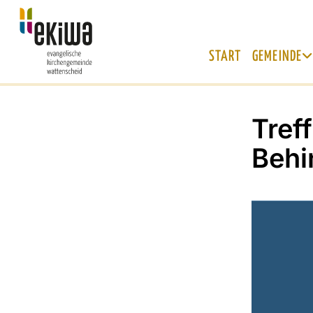
START
GEMEINDE
Tref
Behi