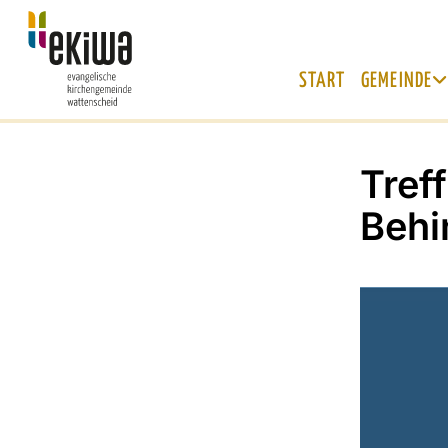
START
GEMEINDE
Tref
Behi