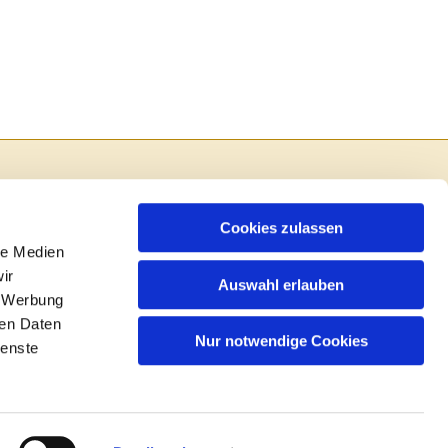
Cookies zulassen
le Medien
ir
Auswahl erlauben
, Werbung
ren Daten
Nur notwendige Cookies
ienste
in