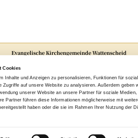
Evangelische Kirchengemeinde Wattenscheid
Alter Markt 5 · 44866Bochum
Telefon:
02327 82348
t Cookies
E-Mail:
ge-kg-Wattenscheid@ekvw.de
 Inhalte und Anzeigen zu personalisieren, Funktionen für sozia
e Zugriffe auf unsere Website zu analysieren. Außerdem geben w
Folgen Sie uns auf Instagram!

rwendung unserer Website an unsere Partner für soziale Medien
re Partner führen diese Informationen möglicherweise mit weite
Archiv
ereitgestellt haben oder die sie im Rahmen Ihrer Nutzung der D
mpressum
Datenschutzerklärung
ChurchDesk-Log