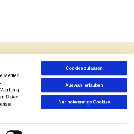
Cookies zulassen
le Medien
ir
Auswahl erlauben
, Werbung
ren Daten
Nur notwendige Cookies
ienste
in