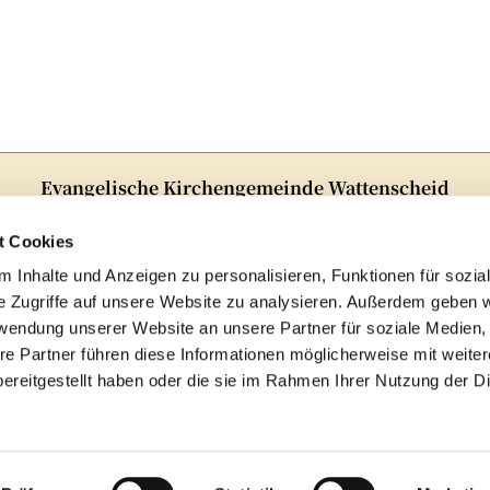
Evangelische Kirchengemeinde Wattenscheid
Alter Markt 5 · 44866Bochum
Telefon:
02327 82348
t Cookies
E-Mail:
ge-kg-Wattenscheid@ekvw.de
 Inhalte und Anzeigen zu personalisieren, Funktionen für sozia
e Zugriffe auf unsere Website zu analysieren. Außerdem geben w
Folgen Sie uns auf Instagram!

rwendung unserer Website an unsere Partner für soziale Medien
re Partner führen diese Informationen möglicherweise mit weite
Archiv
ereitgestellt haben oder die sie im Rahmen Ihrer Nutzung der D
mpressum
Datenschutzerklärung
ChurchDesk-Log