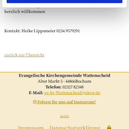
dankbare Stammgäste wissen das zu schätzen, neue Gäste sind
herzlich willkommen
Kontakt: Heike Lippsmeier 0234.9579291
zurück zur Übersicht
Evangelische Kirchengemeinde Wattenscheid
Alter Markt 5 · 44866Bochum
Telefon:
02327 82348
E-Mail:
ge-kg-Wattenscheid@ekvw.de
Folgen Sie uns auf Instagram!

Archiv
Impressum
Datenschutzerklärung