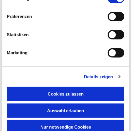
Variable für ..." der
Künstlerin Karin
Templin-Glees.
Präferenzen
Die Gastgeberinnen:
Statistiken
Barbara Gretzki und
Heike Lippsmeier
Marketing
Jeden Dienstag zur Marktzeit
bietet das Kirchcafé im Foyer
des Gemeindezentrums
Details zeigen
Alte Kirche leckeren Kaffee,
Kekse und gute Gespräche.
Cookies zulassen
Barbara Gretzki und
Heike Lippsmeier haben
Auswahl erlauben
es sich zur Aufgabe gemacht, ihre Gäste
mit liebevoller Aufmerksamkeit zu umsorgen und es allen
gemütlich zu machen. Viele
Nur notwendige Cookies