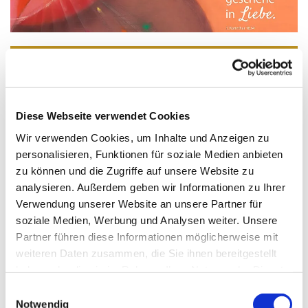
Verlag am Birnbach - Motiv von
Stefanie Bahlinger, Mössingen
Diese Webseite verwendet Cookies
Kirchcafé
Wir verwenden Cookies, um Inhalte und Anzeigen zu
DIENSTAG 10-12 UHR, Gemeindezentrum Alte
personalisieren, Funktionen für soziale Medien anbieten
Kirche Foyer
zu können und die Zugriffe auf unsere Website zu
analysieren. Außerdem geben wir Informationen zu Ihrer
Fröhliche Runde beim
Verwendung unserer Website an unsere Partner für
Café im Foyer des
soziale Medien, Werbung und Analysen weiter. Unsere
Gemeindezentrums
Partner führen diese Informationen möglicherweise mit
Alte Kirche. Im
weiteren Daten zusammen, die Sie ihnen bereitgestellt
Hintergrund Bilder aus
haben oder die sie im Rahmen Ihrer Nutzung der Dienste
der Jahresausstellung
gesammelt haben.
Einwilligungsauswahl
"Eidoformas - eine
Notwendig