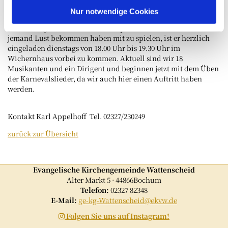
Jesko, die aus dem JEKI- Projekt der Grundschule jetzt bei uns
Nur notwendige Cookies
mitmachen. Musizieren darf bei uns aber Jeder jeden Alters, da
immer Jung und Alt voneinander profitieren können. Sollte
jemand Lust bekommen haben mit zu spielen, ist er herzlich
eingeladen dienstags von 18.00 Uhr bis 19.30 Uhr im
Wichernhaus vorbei zu kommen. Aktuell sind wir 18
Musikanten und ein Dirigent und beginnen jetzt mit dem Üben
der Karnevalslieder, da wir auch hier einen Auftritt haben
werden.
Kontakt Karl Appelhoff Tel. 02327/230249
zurück zur Übersicht
Evangelische Kirchengemeinde Wattenscheid
Alter Markt 5 · 44866Bochum
Telefon:
02327 82348
E-Mail:
ge-kg-Wattenscheid@ekvw.de
Folgen Sie uns auf Instagram!
